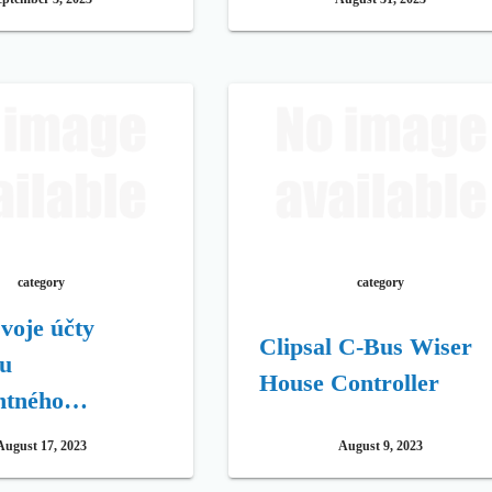
category
category
svoje účty
Clipsal C-Bus Wiser
u
House Controller
entného
ovania
August 17, 2023
August 9, 2023
osti