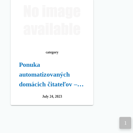
category
Ponuka
automatizovaných
domácich čitateľov –
15% zľava z očí 247
July 24, 2023
domácich
bezpečnostných kamier
P
1
o