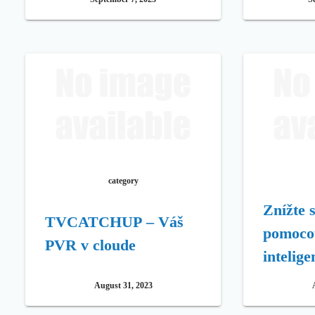
category
Znížte 
TVCATCHUP – Váš
pomoco
PVR v cloude
intelig
monitor
August 31, 2023
domácn