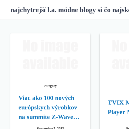
S
najchytrejší l.a. módne blogy si čo najsk
k
i
p
t
o
c
o
n
t
e
n
t
category
Viac ako 100 nových
TVIX M
európskych výrobkov
Player 
na summite Z-Wave
Alliance Summit
September 7, 2023
S