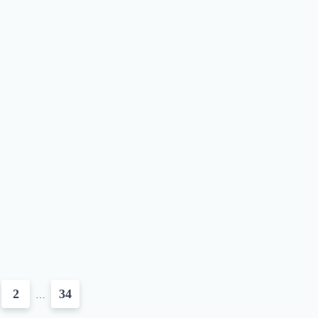
2
34
…