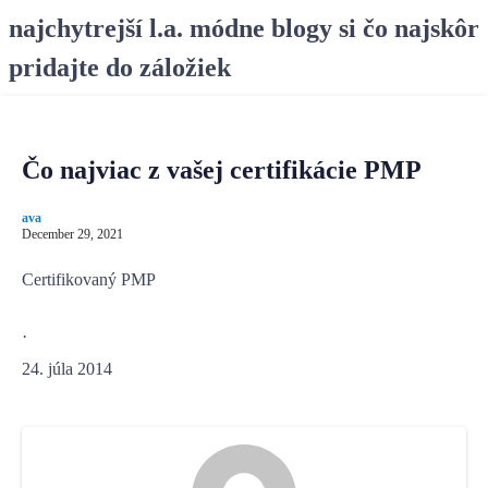
S
najchytrejší l.a. módne blogy si čo najskôr
k
pridajte do záložiek
i
p
t
o
Čo najviac z vašej certifikácie PMP
c
o
ava
n
December 29, 2021
t
e
Certifikovaný PMP
n
t
·
24. júla 2014