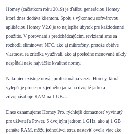
Homey (začiatkom roku 2019) je ďalšou generáciou Homey,
ktorá dnes dodáva klientom. Spolu s výkonnou softvérovou
aplikáciou Homey V2.0 je to najlepšie úbytok pre každodenné
použitie. V porovnaní s predchádzajúcimi revíziami sme sa
rozhodli eliminovať NFC, ako aj mikrofóny, pretože obidve
vlastnosti sa zriedka využívali, ako aj posledne menované nikdy
nespĺňali naše najväčšie kvalitné normy.
Nakoniec existuje nová „profesionálna verzia Homey, ktorá
vylepšuje procesor z jedného jadra na dvojité jadro a
zdvojnásobuje RAM na 1 GB…
Dnes oznamujeme Homey Pro, rýchlejší domácnosť vyvinutý
pre užívateľa Power. S dvojitým jadrom 1 GHz, ako aj 1 GB
pamäte RAM, môžu jednotlivci teraz nastaviť oveľa viac ako