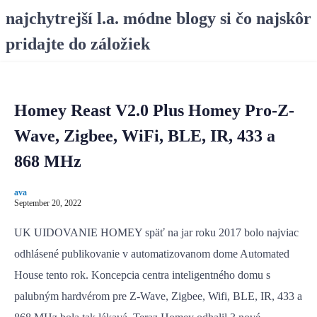
S
najchytrejší l.a. módne blogy si čo najskôr
k
pridajte do záložiek
i
p
t
o
Homey Reast V2.0 Plus Homey Pro-Z-
c
o
Wave, Zigbee, WiFi, BLE, IR, 433 a
n
868 MHz
t
e
ava
n
September 20, 2022
t
UK UIDOVANIE HOMEY späť na jar roku 2017 bolo najviac
odhlásené publikovanie v automatizovanom dome Automated
House tento rok. Koncepcia centra inteligentného domu s
palubným hardvérom pre Z-Wave, Zigbee, Wifi, BLE, IR, 433 a