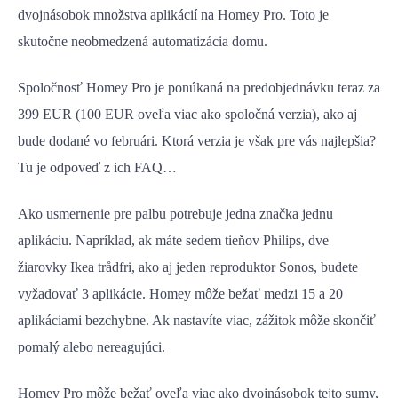
dvojnásobok množstva aplikácií na Homey Pro. Toto je
skutočne neobmedzená automatizácia domu.
Spoločnosť Homey Pro je ponúkaná na predobjednávku teraz za
399 EUR (100 EUR oveľa viac ako spoločná verzia), ako aj
bude dodané vo februári. Ktorá verzia je však pre vás najlepšia?
Tu je odpoveď z ich FAQ…
Ako usmernenie pre palbu potrebuje jedna značka jednu
aplikáciu. Napríklad, ak máte sedem tieňov Philips, dve
žiarovky Ikea trådfri, ako aj jeden reproduktor Sonos, budete
vyžadovať 3 aplikácie. Homey môže bežať medzi 15 a 20
aplikáciami bezchybne. Ak nastavíte viac, zážitok môže skončiť
pomalý alebo nereagujúci.
Homey Pro môže bežať oveľa viac ako dvojnásobok tejto sumy,