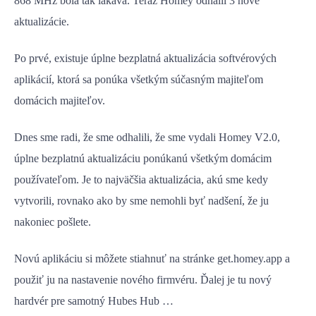
868 MHz bola tak lákavá. Teraz Homey odhalil 3 nové
aktualizácie.
Po prvé, existuje úplne bezplatná aktualizácia softvérových
aplikácií, ktorá sa ponúka všetkým súčasným majiteľom
domácich majiteľov.
Dnes sme radi, že sme odhalili, že sme vydali Homey V2.0,
úplne bezplatnú aktualizáciu ponúkanú všetkým domácim
používateľom. Je to najväčšia aktualizácia, akú sme kedy
vytvorili, rovnako ako by sme nemohli byť nadšení, že ju
nakoniec pošlete.
Novú aplikáciu si môžete stiahnuť na stránke get.homey.app a
použiť ju na nastavenie nového firmvéru. Ďalej je tu nový
hardvér pre samotný Hubes Hub …