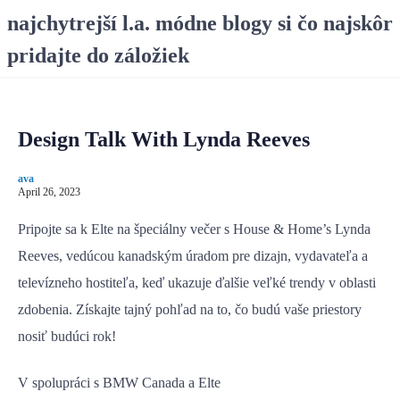
S
najchytrejší l.a. módne blogy si čo najskôr
k
pridajte do záložiek
i
p
t
o
Design Talk With Lynda Reeves
c
o
ava
n
April 26, 2023
t
e
Pripojte sa k Elte na špeciálny večer s House & Home’s Lynda
n
Reeves, vedúcou kanadským úradom pre dizajn, vydavateľa a
t
televízneho hostiteľa, keď ukazuje ďalšie veľké trendy v oblasti
zdobenia. Získajte tajný pohľad na to, čo budú vaše priestory
nosiť budúci rok!
V spolupráci s BMW Canada a Elte