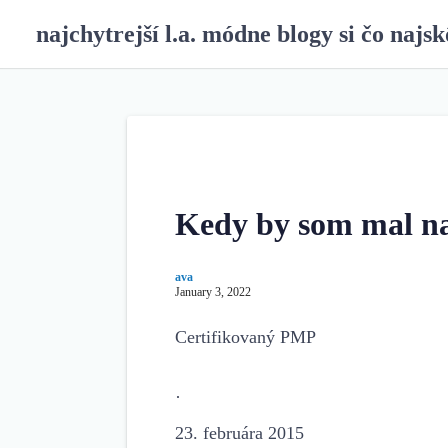
S
najchytrejší l.a. módne blogy si čo najsk
k
i
p
t
o
c
o
n
Kedy by som mal na
t
e
n
ava
January 3, 2022
t
Certifikovaný PMP
·
23. februára 2015