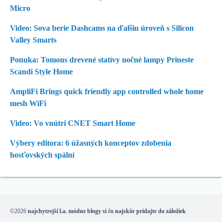
Micro
Video: Sova berie Dashcams na ďalšiu úroveň s Silicon
Valley Smarts
Ponuka: Tomons drevené statívy nočné lampy Prineste
Scandi Style Home
AmpliFi Brings quick friendly app controlled whole home
mesh WiFi
Video: Vo vnútri CNET Smart Home
Výbery editora: 6 úžasných konceptov zdobenia
hosťovských spální
©2026
najchytrejší l.a. módne blogy si čo najskôr pridajte do záložiek