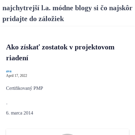
S
najchytrejší l.a. módne blogy si čo najskôr
k
pridajte do záložiek
i
p
t
o
Ako získať zostatok v projektovom
c
o
riadení
n
t
ava
e
April 17, 2022
n
Certifikovaný PMP
t
·
6. marca 2014